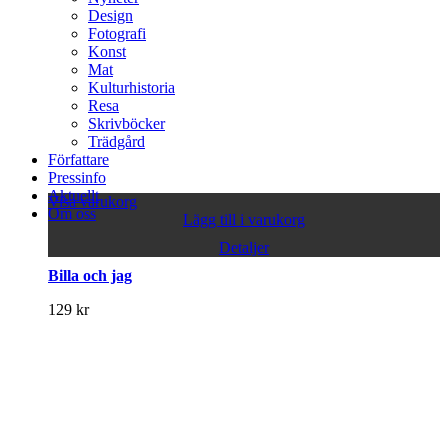
Design
Fotografi
Konst
Mat
Kulturhistoria
Resa
Skrivböcker
Trädgård
Författare
Pressinfo
Aktuellt
Visa varukorg
Om oss
Lägg till i varukorg
Detaljer
Billa och jag
129
kr