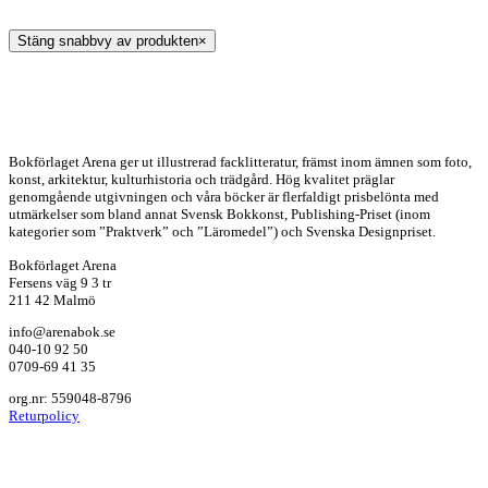
Stäng snabbvy av produkten
×
Bokförlaget Arena ger ut illustrerad facklitteratur, främst inom ämnen som foto,
konst, arkitektur, kulturhistoria och trädgård. Hög kvalitet präglar
genomgående utgivningen och våra böcker är flerfaldigt prisbelönta med
utmärkelser som bland annat Svensk Bokkonst, Publishing-Priset (inom
kategorier som ”Praktverk” och ”Läromedel”) och Svenska Designpriset.
Bokförlaget Arena
Fersens väg 9 3 tr
211 42 Malmö
info@arenabok.se
040-10 92 50
0709-69 41 35
org.nr: 559048-8796
Returpolicy