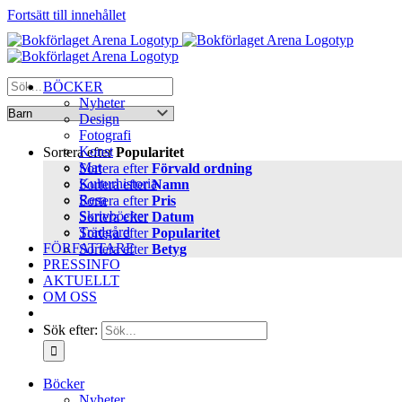
Fortsätt till innehållet
BÖCKER
Nyheter
Design
Fotografi
Konst
Sortera efter
Popularitet
Mat
Sortera efter
Förvald ordning
Kulturhistoria
Sortera efter
Namn
Resa
Sortera efter
Pris
Skrivböcker
Sortera efter
Datum
Trädgård
Sortera efter
Popularitet
FÖRFATTARE
Sortera efter
Betyg
PRESSINFO
AKTUELLT
OM OSS
Sök efter:
Böcker
Nyheter