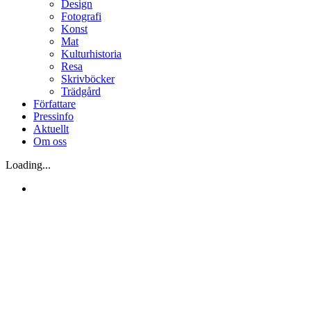
Design
Fotografi
Konst
Mat
Kulturhistoria
Resa
Skrivböcker
Trädgård
Författare
Pressinfo
Aktuellt
Om oss
Loading...