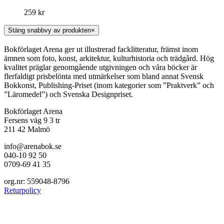
259
kr
Stäng snabbvy av produkten
×
Bokförlaget Arena ger ut illustrerad facklitteratur, främst inom
ämnen som foto, konst, arkitektur, kulturhistoria och trädgård. Hög
kvalitet präglar genomgående utgivningen och våra böcker är
flerfaldigt prisbelönta med utmärkelser som bland annat Svensk
Bokkonst, Publishing-Priset (inom kategorier som ”Praktverk” och
”Läromedel”) och Svenska Designpriset.
Bokförlaget Arena
Fersens väg 9 3 tr
211 42 Malmö
info@arenabok.se
040-10 92 50
0709-69 41 35
org.nr: 559048-8796
Returpolicy