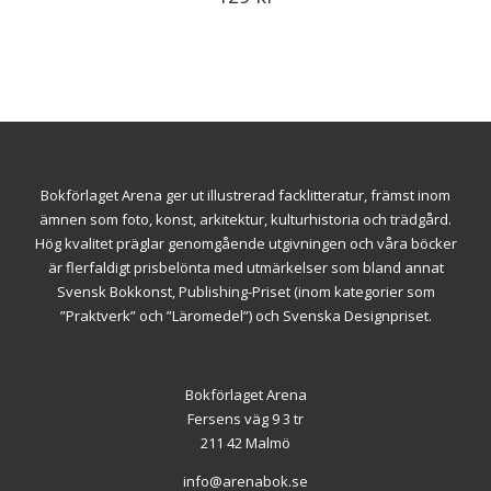
Bokförlaget Arena ger ut illustrerad facklitteratur, främst inom
ämnen som foto, konst, arkitektur, kulturhistoria och trädgård.
Hög kvalitet präglar genomgående utgivningen och våra böcker
är flerfaldigt prisbelönta med utmärkelser som bland annat
Svensk Bokkonst, Publishing-Priset (inom kategorier som
”Praktverk” och ”Läromedel”) och Svenska Designpriset.
Bokförlaget Arena
Fersens väg 9 3 tr
211 42 Malmö
info@arenabok.se