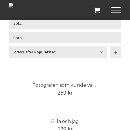
Fortsätt
till
innehållet

Sortera efter
Popularitet
Fotografen som kunde vänta
259
kr
Billa och jag
129
kr