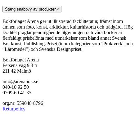
Stäng snabbvy av produkten
×
Bokförlaget Arena ger ut illustrerad facklitteratur, främst inom
ämnen som foto, konst, arkitektur, kulturhistoria och trädgård. Hög
kvalitet präglar genomgående utgivningen och våra böcker är
flerfaldigt prisbelönta med utmärkelser som bland annat Svensk
Bokkonst, Publishing-Priset (inom kategorier som ”Praktverk” och
”Läromedel”) och Svenska Designpriset.
Bokförlaget Arena
Fersens väg 9 3 tr
211 42 Malmö
info@arenabok.se
040-10 92 50
0709-69 41 35
org.nr: 559048-8796
Returpolicy