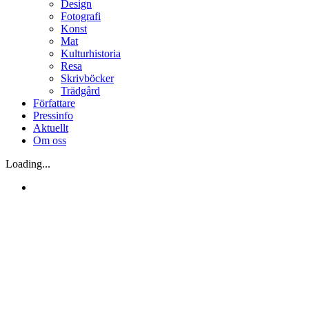
Design
Fotografi
Konst
Mat
Kulturhistoria
Resa
Skrivböcker
Trädgård
Författare
Pressinfo
Aktuellt
Om oss
Loading...