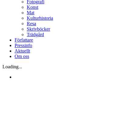
Fotografi
Konst
Mat
Kulturhistoria
Resa
Skrivböcker
Trädgård
Författare
Pressinfo
Aktuellt
Om oss
Loading...