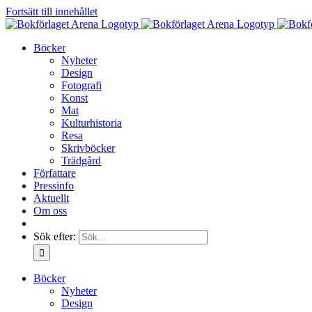
Fortsätt till innehållet
Böcker
Nyheter
Design
Fotografi
Konst
Mat
Kulturhistoria
Resa
Skrivböcker
Trädgård
Författare
Pressinfo
Aktuellt
Om oss
Sök efter:
Böcker
Nyheter
Design