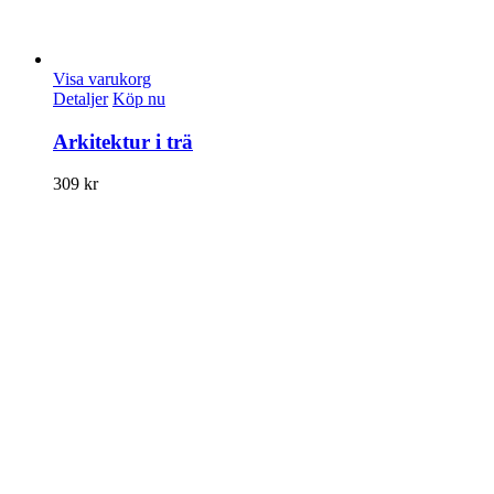
Visa varukorg
Detaljer
Köp nu
Arkitektur i trä
309
kr