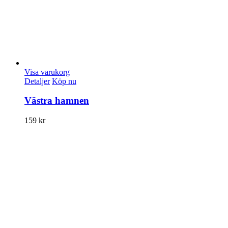
Visa varukorg
Detaljer
Köp nu
Västra hamnen
159
kr