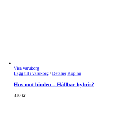
Visa varukorg
Lägg till i varukorg
/
Detaljer
Köp nu
Hus mot himlen – Hållbar hybris?
310
kr