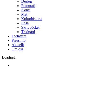
Design
Fotografi
Konst
Mat
Kulturhistoria
Resa
Skrivböcker
Trädgård
Författare
Pressinfo
Aktuellt
Om oss
Loading...