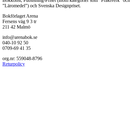
Bokkonst, Publishing-Priset (inom kategorier som ”Praktverk” och
”Läromedel”) och Svenska Designpriset.
Bokförlaget Arena
Fersens väg 9 3 tr
211 42 Malmö
info@arenabok.se
040-10 92 50
0709-69 41 35
org.nr: 559048-8796
Returpolicy