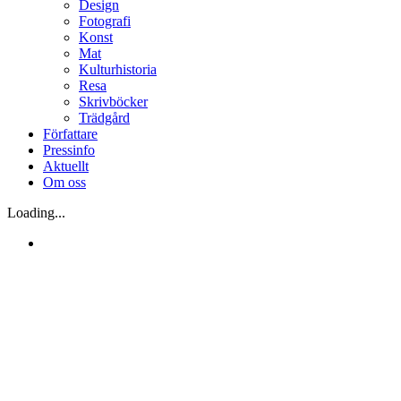
Design
Fotografi
Konst
Mat
Kulturhistoria
Resa
Skrivböcker
Trädgård
Författare
Pressinfo
Aktuellt
Om oss
Loading...