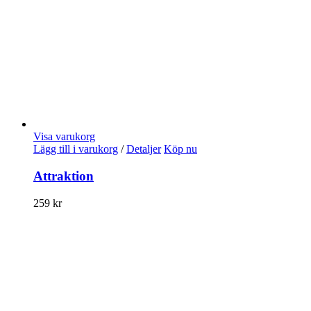
Visa varukorg
Lägg till i varukorg
/
Detaljer
Köp nu
Attraktion
259
kr