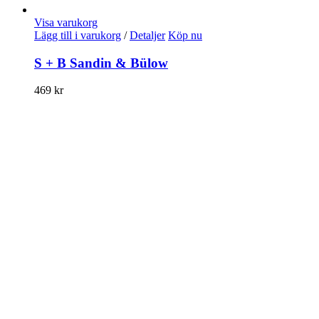
Visa varukorg
Lägg till i varukorg
/
Detaljer
Köp nu
S + B Sandin & Bülow
469
kr