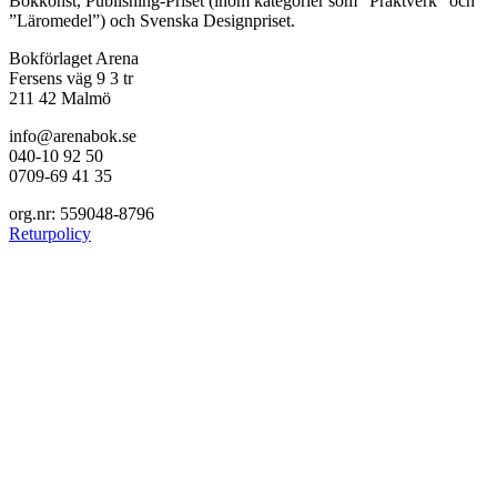
Bokkonst, Publishing-Priset (inom kategorier som ”Praktverk” och
”Läromedel”) och Svenska Designpriset.
Bokförlaget Arena
Fersens väg 9 3 tr
211 42 Malmö
info@arenabok.se
040-10 92 50
0709-69 41 35
org.nr: 559048-8796
Returpolicy