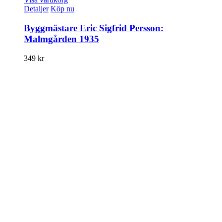
Detaljer
Köp nu
Byggmästare Eric Sigfrid Persson:
Malmgården 1935
349
kr