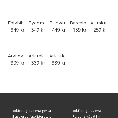
Folkbiblioteket
Byggmästare Eric Sigfrid Persson: Malmgården 1935
Bunker Ett Noll Fyra
Barcelona
Attraktion
349
kr
349
kr
449
kr
159
kr
259
kr
Arkitektur i trä
Arkitektens trädgård
Arkitektens fritidshus
309
kr
339
kr
339
kr
Bokförlaget Arena ger ut
Bokförlaget Arena
illustrerad facklitteratur,
Fersens väg 9 3 tr