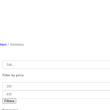
Hem
/
Arkitektur
Filter by price
Min
pris
Max
pris
Filtrera