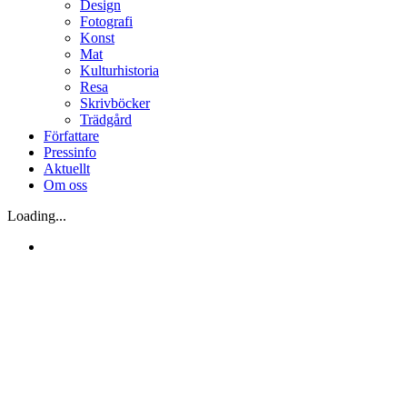
Design
Fotografi
Konst
Mat
Kulturhistoria
Resa
Skrivböcker
Trädgård
Författare
Pressinfo
Aktuellt
Om oss
Loading...