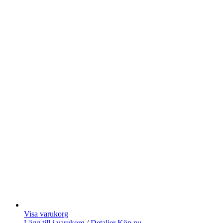
Visa varukorg
Lägg till i varukorg
/
Detaljer
Köp nu