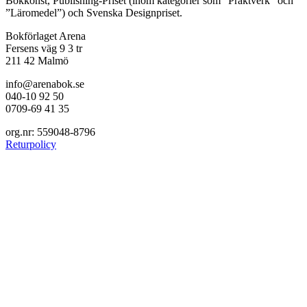
Bokkonst, Publishing-Priset (inom kategorier som ”Praktverk” och
”Läromedel”) och Svenska Designpriset.
Bokförlaget Arena
Fersens väg 9 3 tr
211 42 Malmö
info@arenabok.se
040-10 92 50
0709-69 41 35
org.nr: 559048-8796
Returpolicy