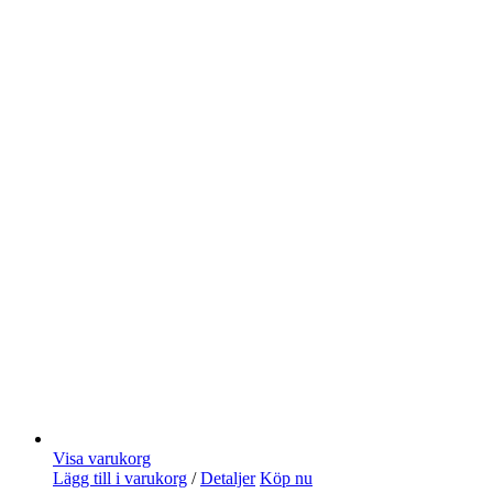
Visa varukorg
Lägg till i varukorg
/
Detaljer
Köp nu