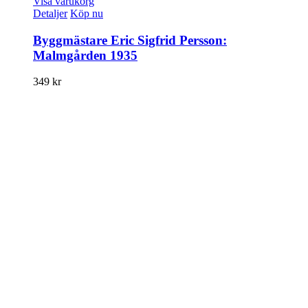
Visa varukorg
Detaljer
Köp nu
Byggmästare Eric Sigfrid Persson:
Malmgården 1935
349
kr