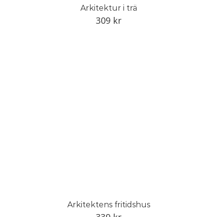
Arkitektur i trä
309
kr
Arkitektens fritidshus
339
kr