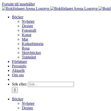
Fortsätt till innehållet
Böcker
Nyheter
Design
Fotografi
Konst
Mat
Kulturhistoria
Resa
Skrivböcker
Trädgård
Författare
Pressinfo
Aktuellt
Om oss
Sök efter:
Böcker
Nyheter
Design