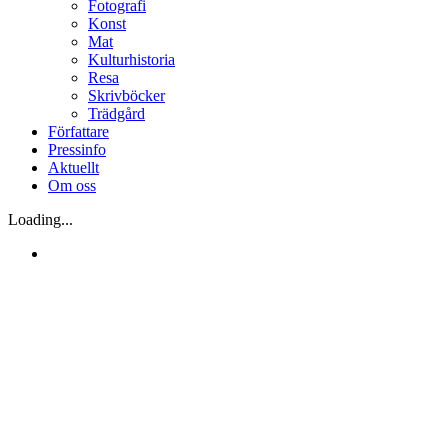
Fotografi
Konst
Mat
Kulturhistoria
Resa
Skrivböcker
Trädgård
Författare
Pressinfo
Aktuellt
Om oss
Loading...