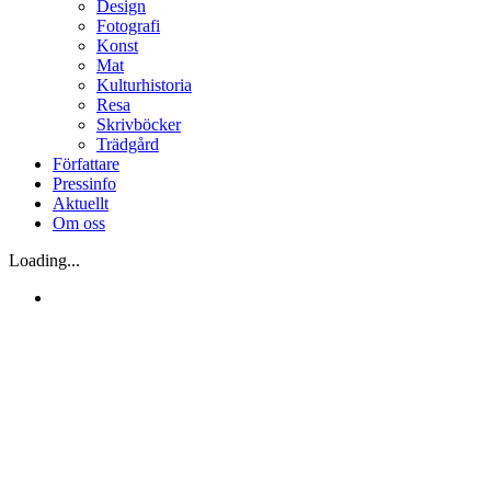
Design
Fotografi
Konst
Mat
Kulturhistoria
Resa
Skrivböcker
Trädgård
Författare
Pressinfo
Aktuellt
Om oss
Loading...