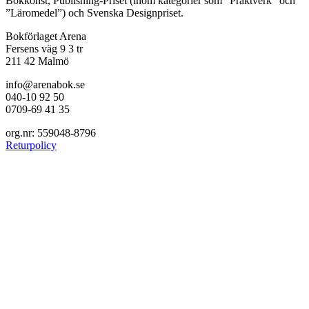
Bokkonst, Publishing-Priset (inom kategorier som ”Praktverk” och
”Läromedel”) och Svenska Designpriset.
Bokförlaget Arena
Fersens väg 9 3 tr
211 42 Malmö
info@arenabok.se
040-10 92 50
0709-69 41 35
org.nr: 559048-8796
Returpolicy