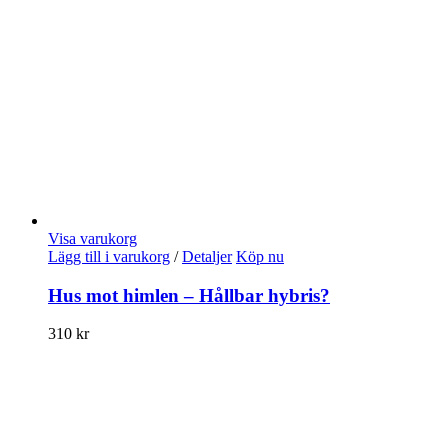
Visa varukorg
Lägg till i varukorg
/
Detaljer
Köp nu
Hus mot himlen – Hållbar hybris?
310
kr