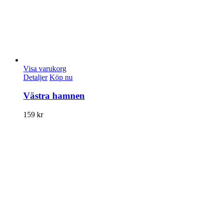
Visa varukorg
Detaljer
Köp nu
Västra hamnen
159
kr