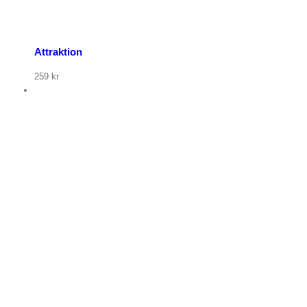
Attraktion
259
kr
p nu