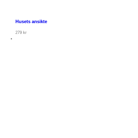
Husets ansikte
279
kr
p nu