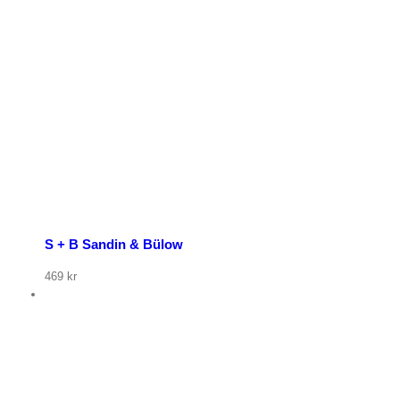
p nu
S + B Sandin & Bülow
469
kr