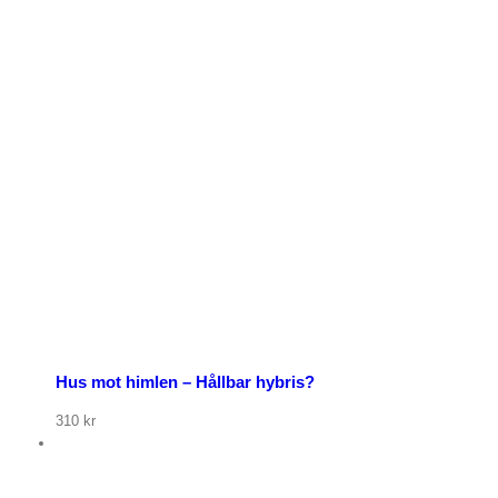
p nu
Hus mot himlen – Hållbar hybris?
310
kr