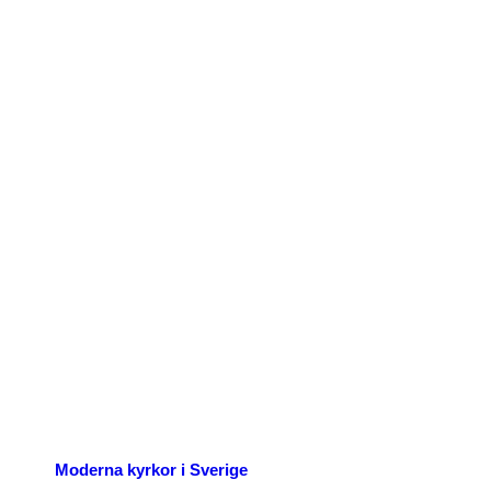
p nu
Moderna kyrkor i Sverige