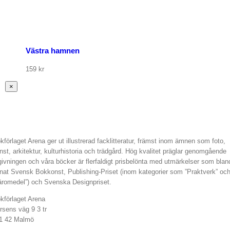
Västra hamnen
159
kr
Stäng
×
snabbvy
av
produkten
kförlaget Arena ger ut illustrerad facklitteratur, främst inom ämnen som foto,
nst, arkitektur, kulturhistoria och trädgård. Hög kvalitet präglar genomgående
givningen och våra böcker är flerfaldigt prisbelönta med utmärkelser som blan
nat Svensk Bokkonst, Publishing-Priset (inom kategorier som ”Praktverk” oc
äromedel”) och Svenska Designpriset.
kförlaget Arena
rsens väg 9 3 tr
1 42 Malmö