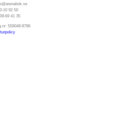
fo@arenabok.se
0-10 92 50
09-69 41 35
g.nr: 559048-8796
turpolicy