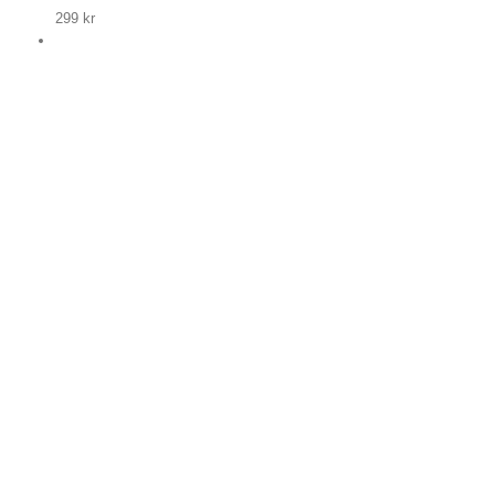
299
kr
p nu