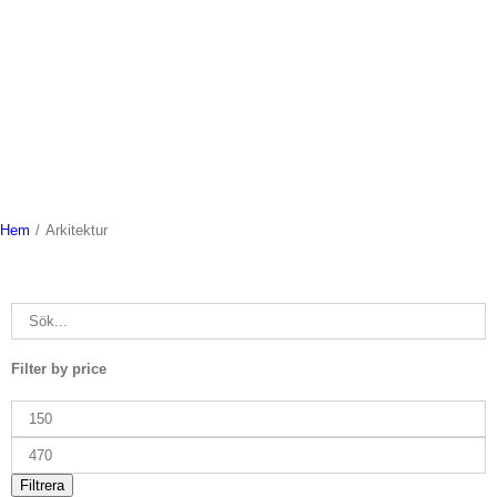
Hem
/
Arkitektur
Filter by price
Min
pris
Max
pris
Filtrera