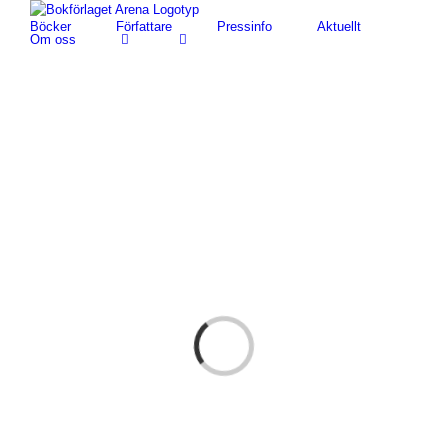
Fortsätt
Böcker
Författare
Pressinfo
Aktuellt
till
Om oss
innehållet
Loading...