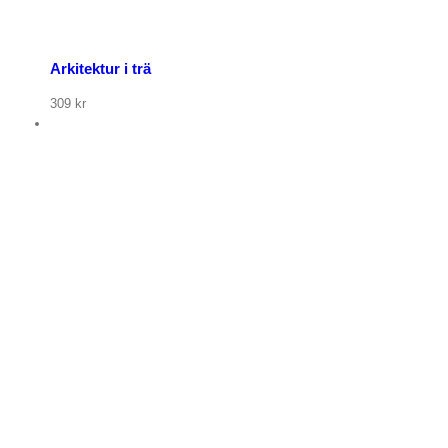
Arkitektur i trä
309
kr
p nu