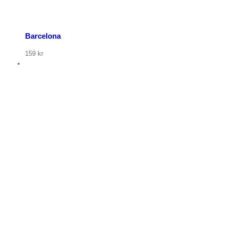
Barcelona
159
kr
p nu