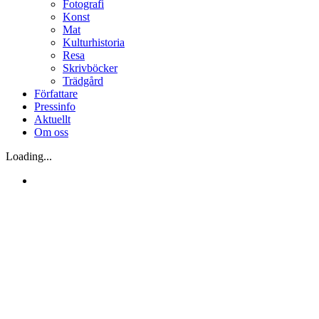
Fotografi
Konst
Mat
Kulturhistoria
Resa
Skrivböcker
Trädgård
Författare
Pressinfo
Aktuellt
Om oss
Loading...