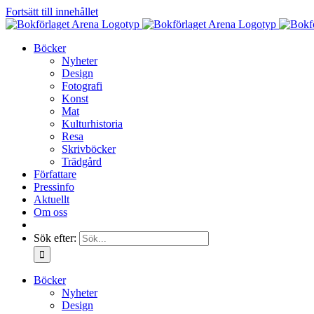
Fortsätt till innehållet
Böcker
Nyheter
Design
Fotografi
Konst
Mat
Kulturhistoria
Resa
Skrivböcker
Trädgård
Författare
Pressinfo
Aktuellt
Om oss
Sök efter:
Böcker
Nyheter
Design