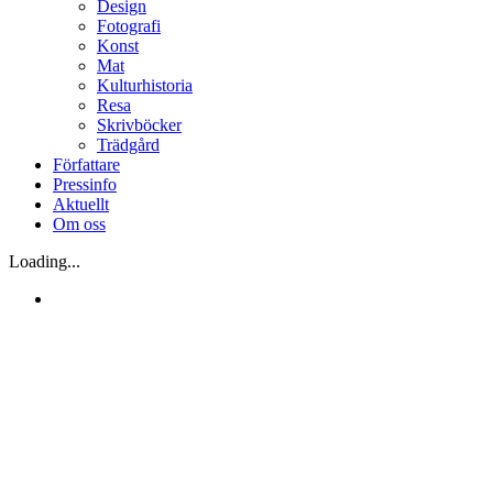
Design
Fotografi
Konst
Mat
Kulturhistoria
Resa
Skrivböcker
Trädgård
Författare
Pressinfo
Aktuellt
Om oss
Loading...