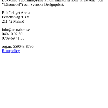
Bokkonst, Publishing-Priset (inom kategorier som ”Praktverk” och
”Läromedel”) och Svenska Designpriset.
Bokförlaget Arena
Fersens väg 9 3 tr
211 42 Malmö
info@arenabok.se
040-10 92 50
0709-69 41 35
org.nr: 559048-8796
Returpolicy