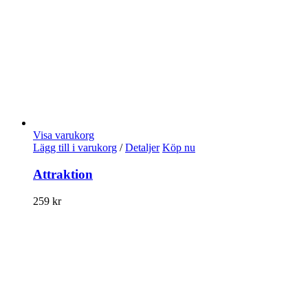
Visa varukorg
Lägg till i varukorg
/
Detaljer
Köp nu
Attraktion
259
kr