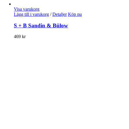
Visa varukorg
Lägg till i varukorg
/
Detaljer
Köp nu
S + B Sandin & Bülow
469
kr