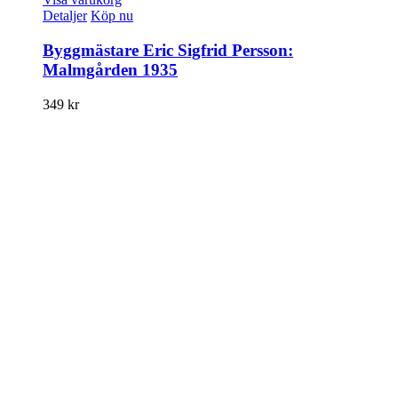
Detaljer
Köp nu
Byggmästare Eric Sigfrid Persson:
Malmgården 1935
349
kr