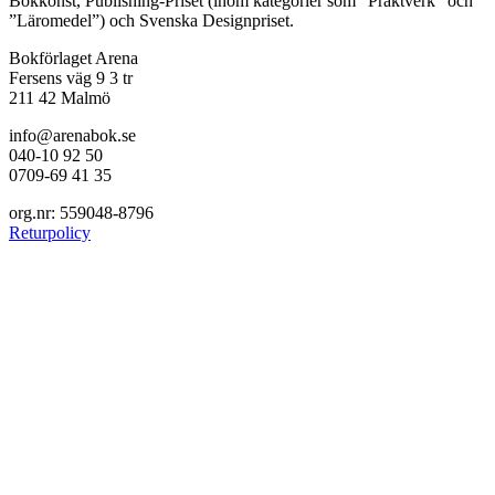
Bokkonst, Publishing-Priset (inom kategorier som ”Praktverk” och
”Läromedel”) och Svenska Designpriset.
Bokförlaget Arena
Fersens väg 9 3 tr
211 42 Malmö
info@arenabok.se
040-10 92 50
0709-69 41 35
org.nr: 559048-8796
Returpolicy