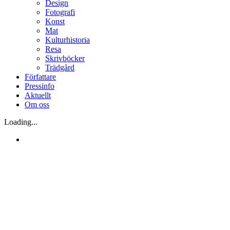
Design
Fotografi
Konst
Mat
Kulturhistoria
Resa
Skrivböcker
Trädgård
Författare
Pressinfo
Aktuellt
Om oss
Loading...