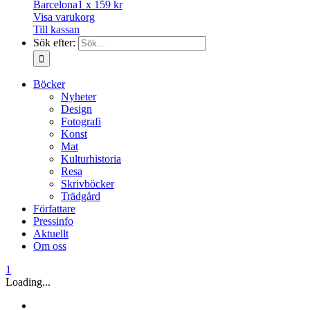
Barcelona
1 x
159
kr
Visa varukorg
Till kassan
Sök efter:
Böcker
Nyheter
Design
Fotografi
Konst
Mat
Kulturhistoria
Resa
Skrivböcker
Trädgård
Författare
Pressinfo
Aktuellt
Om oss
1
Loading...