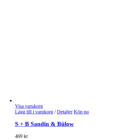
Visa varukorg
Lägg till i varukorg
/
Detaljer
Köp nu
S + B Sandin & Bülow
469
kr