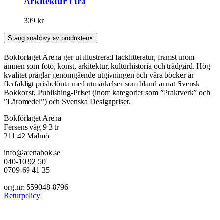
Arkitektur i trä
309
kr
Stäng snabbvy av produkten
×
Bokförlaget Arena ger ut illustrerad facklitteratur, främst inom
ämnen som foto, konst, arkitektur, kulturhistoria och trädgård. Hög
kvalitet präglar genomgående utgivningen och våra böcker är
flerfaldigt prisbelönta med utmärkelser som bland annat Svensk
Bokkonst, Publishing-Priset (inom kategorier som ”Praktverk” och
”Läromedel”) och Svenska Designpriset.
Bokförlaget Arena
Fersens väg 9 3 tr
211 42 Malmö
info@arenabok.se
040-10 92 50
0709-69 41 35
org.nr: 559048-8796
Returpolicy