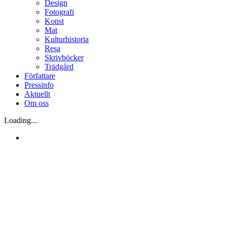
Design
Fotografi
Konst
Mat
Kulturhistoria
Resa
Skrivböcker
Trädgård
Författare
Pressinfo
Aktuellt
Om oss
Loading...