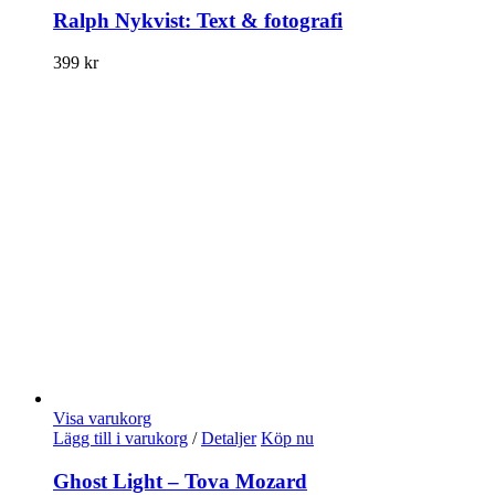
Ralph Nykvist: Text & fotografi
399
kr
Visa varukorg
Lägg till i varukorg
/
Detaljer
Köp nu
Ghost Light – Tova Mozard