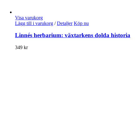
Visa varukorg
Lägg till i varukorg
/
Detaljer
Köp nu
Linnés herbarium: växtarkens dolda historia
349
kr