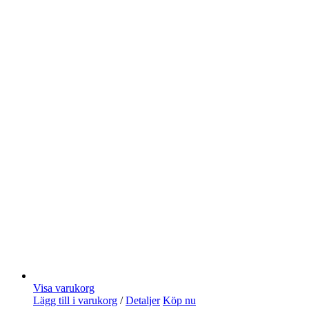
Visa varukorg
Lägg till i varukorg
/
Detaljer
Köp nu