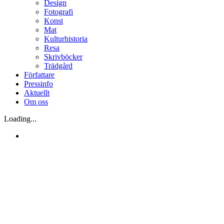
Design
Fotografi
Konst
Mat
Kulturhistoria
Resa
Skrivböcker
Trädgård
Författare
Pressinfo
Aktuellt
Om oss
Loading...