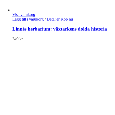
Visa varukorg
Lägg till i varukorg
/
Detaljer
Köp nu
Linnés herbarium: växtarkens dolda historia
349
kr