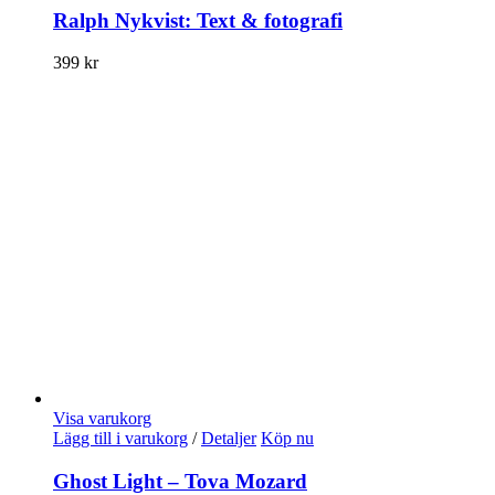
Ralph Nykvist: Text & fotografi
399
kr
Visa varukorg
Lägg till i varukorg
/
Detaljer
Köp nu
Ghost Light – Tova Mozard