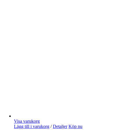
Visa varukorg
Lägg till i varukorg
/
Detaljer
Köp nu