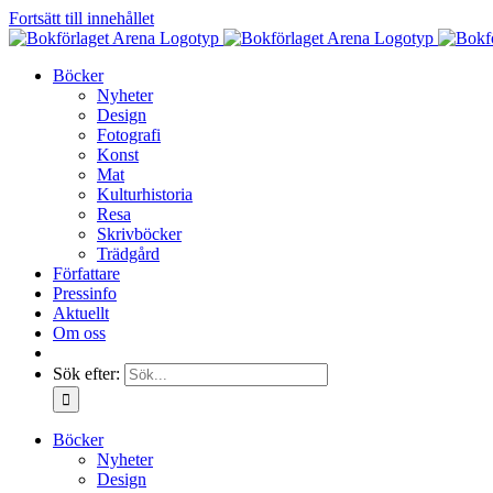
Fortsätt till innehållet
Böcker
Nyheter
Design
Fotografi
Konst
Mat
Kulturhistoria
Resa
Skrivböcker
Trädgård
Författare
Pressinfo
Aktuellt
Om oss
Sök efter:
Böcker
Nyheter
Design