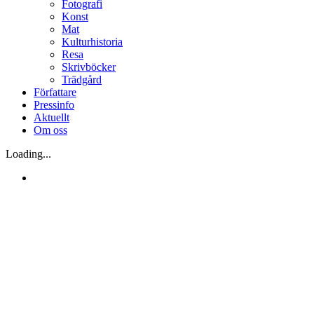
Fotografi
Konst
Mat
Kulturhistoria
Resa
Skrivböcker
Trädgård
Författare
Pressinfo
Aktuellt
Om oss
Loading...