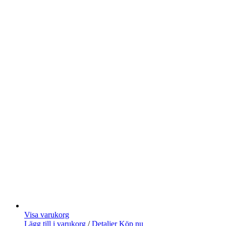
Visa varukorg
Lägg till i varukorg
/
Detaljer
Köp nu