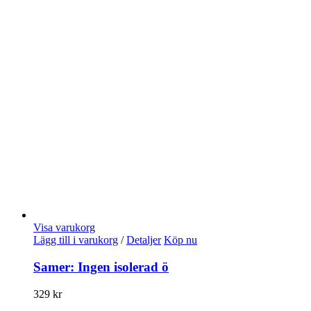
Visa varukorg
Lägg till i varukorg
/
Detaljer
Köp nu
Samer: Ingen isolerad ö
329
kr