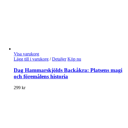
Visa varukorg
Lägg till i varukorg
/
Detaljer
Köp nu
Dag Hammarskjölds Backåkra: Platsens magi
och föremålens historia
299
kr