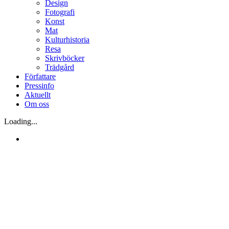
Design
Fotografi
Konst
Mat
Kulturhistoria
Resa
Skrivböcker
Trädgård
Författare
Pressinfo
Aktuellt
Om oss
Loading...