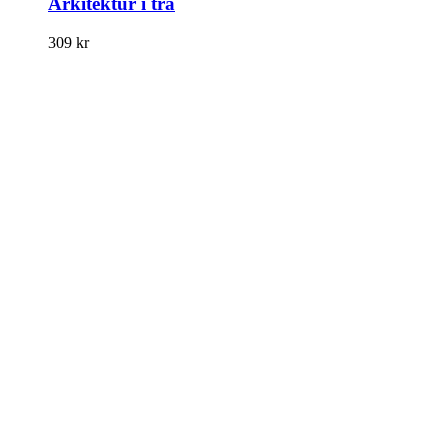
Arkitektur i trä
309
kr