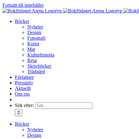
Fortsätt till innehållet
Böcker
Nyheter
Design
Fotografi
Konst
Mat
Kulturhistoria
Resa
Skrivböcker
Trädgård
Författare
Pressinfo
Aktuellt
Om oss
Sök efter:
Böcker
Nyheter
Design