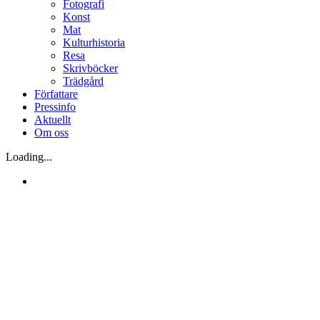
Fotografi
Konst
Mat
Kulturhistoria
Resa
Skrivböcker
Trädgård
Författare
Pressinfo
Aktuellt
Om oss
Loading...