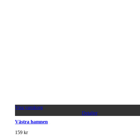
Visa varukorg
Detaljer
Västra hamnen
159
kr