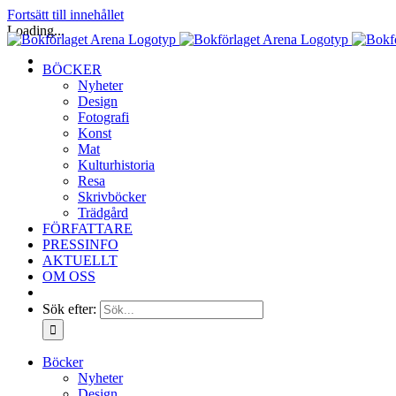
Fortsätt till innehållet
Loading...
BÖCKER
Nyheter
Design
Fotografi
Konst
Mat
Kulturhistoria
Resa
Skrivböcker
Trädgård
FÖRFATTARE
PRESSINFO
AKTUELLT
OM OSS
Sök efter:
Böcker
Nyheter
Design