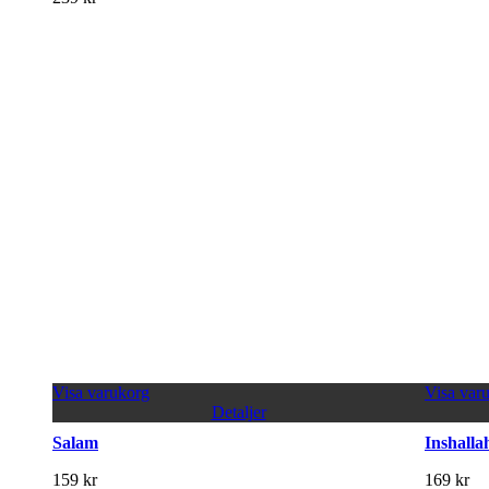
Visa varukorg
Visa var
Detaljer
Salam
Inshalla
159
kr
169
kr