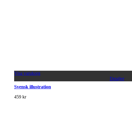
Visa varukorg
Detaljer
Svensk illustration
459
kr