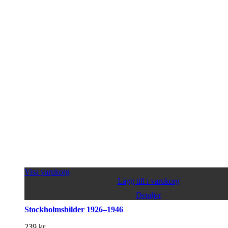
Visa varukorg
Lägg till i varukorg
Detaljer
Stockholmsbilder 1926–1946
239
kr