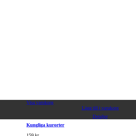
Visa varukorg
Lägg till i varukorg
Detaljer
Kungliga kurorter
159
kr