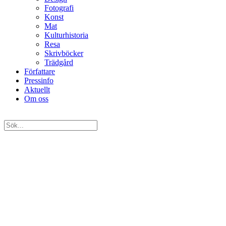
Fotografi
Konst
Mat
Kulturhistoria
Resa
Skrivböcker
Trädgård
Författare
Pressinfo
Aktuellt
Om oss