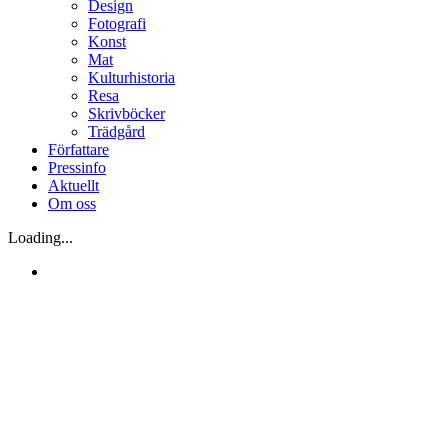
Design
Fotografi
Konst
Mat
Kulturhistoria
Resa
Skrivböcker
Trädgård
Författare
Pressinfo
Aktuellt
Om oss
Loading...