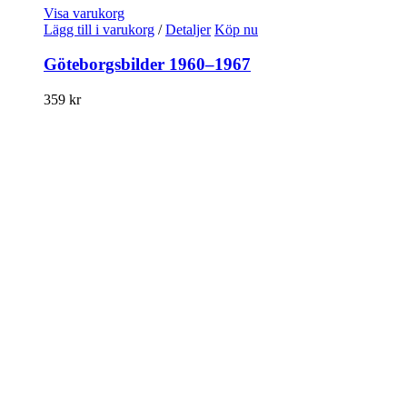
Visa varukorg
Lägg till i varukorg
/
Detaljer
Köp nu
Göteborgsbilder 1960–1967
359
kr