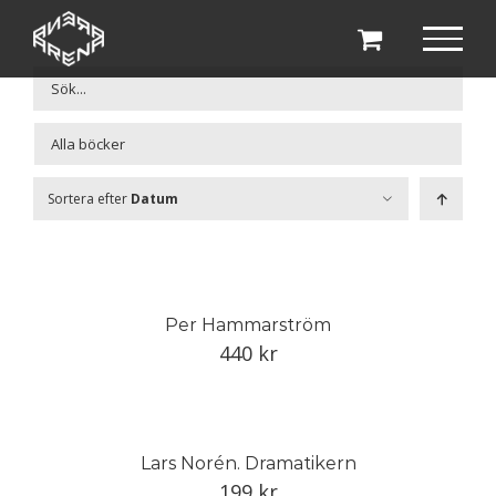
Fortsätt
till
innehållet

Sortera efter
Datum
Per Hammarström
440
kr
Lars Norén. Dramatikern
199
kr