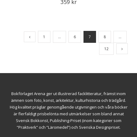
359
kr
1
…
6
7
8
…
12
Bokförlaget Arena ger ut illustrerad facklitteratur, främst inom
ämnen som foto, konst, arkitektur, kulturhistoria och trädgård.
Hög kvalitet präglar genomgående utgivningen och våra böcker
är flerfaldigt prisbelönta med utmärkelser som bland annat
Svensk Bokkonst, Publishing-Priset (inom kategorier som
”Praktverk” och ”Läromedel”) och Svenska Designpriset.