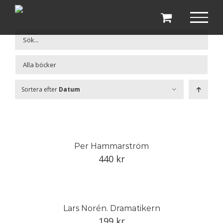
Fortsätt
till
innehållet

Sortera efter
Datum
Per Hammarström
440
kr
Lars Norén. Dramatikern
199
kr