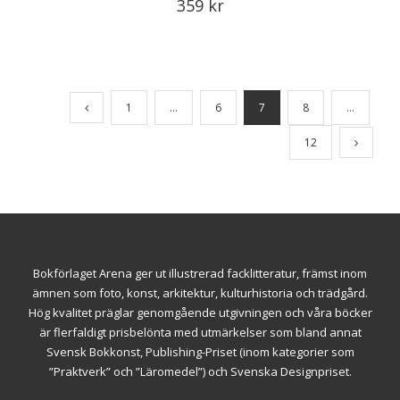
359
kr
1
…
6
7
8
…
12
Bokförlaget Arena ger ut illustrerad facklitteratur, främst inom
ämnen som foto, konst, arkitektur, kulturhistoria och trädgård.
Hög kvalitet präglar genomgående utgivningen och våra böcker
är flerfaldigt prisbelönta med utmärkelser som bland annat
Svensk Bokkonst, Publishing-Priset (inom kategorier som
”Praktverk” och ”Läromedel”) och Svenska Designpriset.