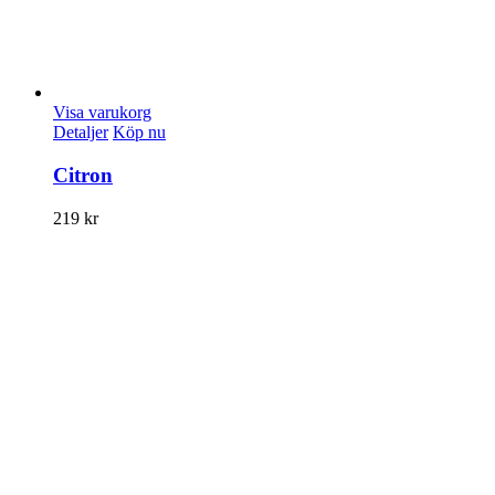
Visa varukorg
Detaljer
Köp nu
Citron
219
kr