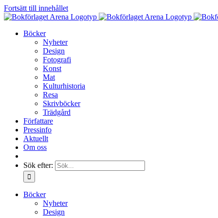
Fortsätt till innehållet
Böcker
Nyheter
Design
Fotografi
Konst
Mat
Kulturhistoria
Resa
Skrivböcker
Trädgård
Författare
Pressinfo
Aktuellt
Om oss
Sök efter:
Böcker
Nyheter
Design