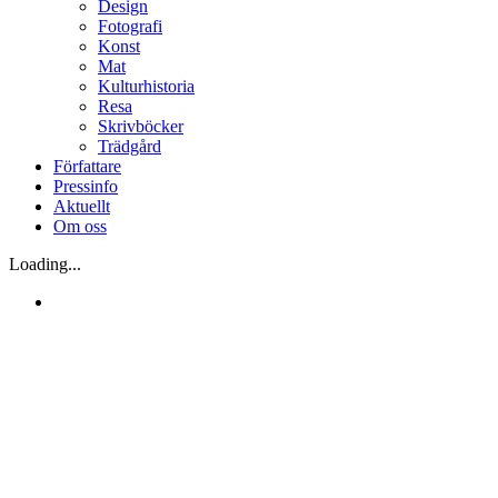
Design
Fotografi
Konst
Mat
Kulturhistoria
Resa
Skrivböcker
Trädgård
Författare
Pressinfo
Aktuellt
Om oss
Loading...