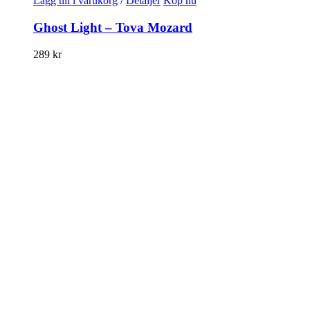
Lägg till i varukorg
/
Detaljer
Köp nu
Ghost Light – Tova Mozard
289
kr