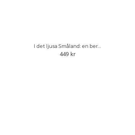
I det ljusa Småland: en berättelse om Smålands trädgård
449
kr