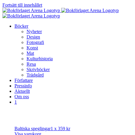
Fortsätt till innehållet
Böcker
Nyheter
Design
Fotografi
Konst
Mat
Kulturhistoria
Resa
Skrivböcker
Trädgård
Författare
Pressinfo
Aktuellt
Om oss
1
Baltiska speglingar
1 x
359
kr
Visa varukorg