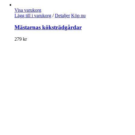
Visa varukorg
Lägg till i varukorg
/
Detaljer
Köp nu
Mästarnas köksträdgårdar
279
kr