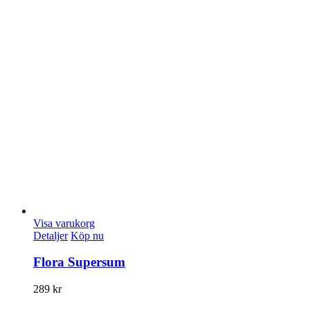
Visa varukorg
Detaljer
Köp nu
Flora Supersum
289
kr