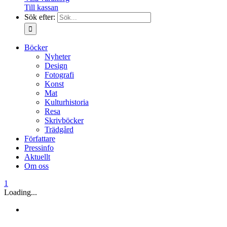
Till kassan
Sök efter:
Böcker
Nyheter
Design
Fotografi
Konst
Mat
Kulturhistoria
Resa
Skrivböcker
Trädgård
Författare
Pressinfo
Aktuellt
Om oss
1
Loading...