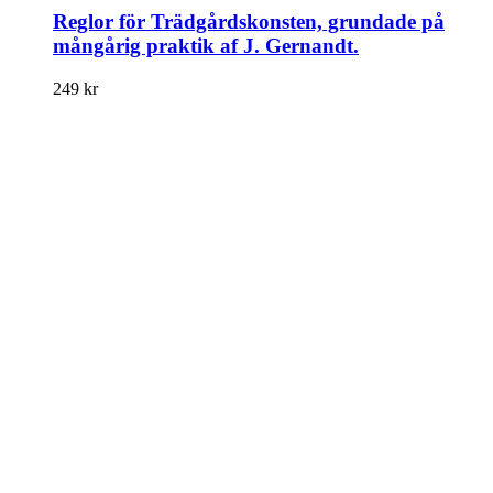
Reglor för Trädgårdskonsten, grundade på
mångårig praktik af J. Gernandt.
249
kr