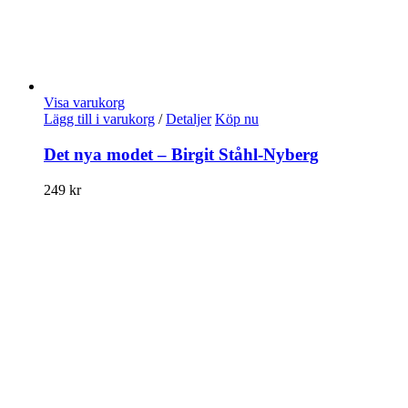
Visa varukorg
Lägg till i varukorg
/
Detaljer
Köp nu
Det nya modet – Birgit Ståhl-Nyberg
249
kr