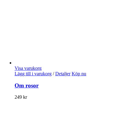
Visa varukorg
Lägg till i varukorg
/
Detaljer
Köp nu
Om rosor
249
kr