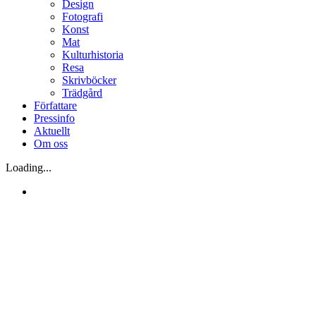
Design
Fotografi
Konst
Mat
Kulturhistoria
Resa
Skrivböcker
Trädgård
Författare
Pressinfo
Aktuellt
Om oss
Loading...