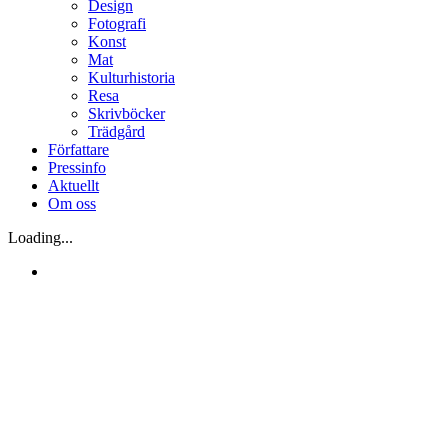
Design
Fotografi
Konst
Mat
Kulturhistoria
Resa
Skrivböcker
Trädgård
Författare
Pressinfo
Aktuellt
Om oss
Loading...