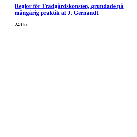
Reglor för Trädgårdskonsten, grundade på
mångårig praktik af J. Gernandt.
249
kr