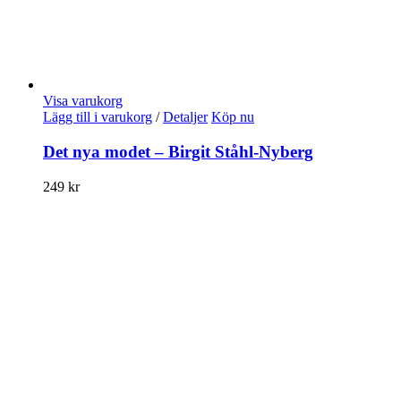
Visa varukorg
Lägg till i varukorg
/
Detaljer
Köp nu
Det nya modet – Birgit Ståhl-Nyberg
249
kr