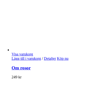
Visa varukorg
Lägg till i varukorg
/
Detaljer
Köp nu
Om rosor
249
kr