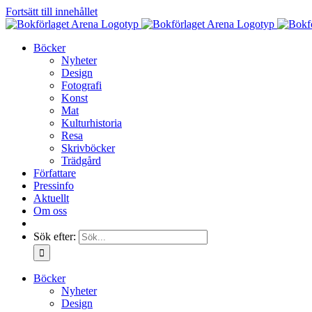
Fortsätt till innehållet
Böcker
Nyheter
Design
Fotografi
Konst
Mat
Kulturhistoria
Resa
Skrivböcker
Trädgård
Författare
Pressinfo
Aktuellt
Om oss
Sök efter:
Böcker
Nyheter
Design