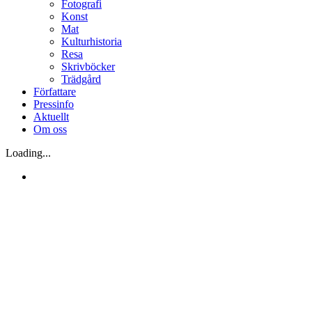
Fotografi
Konst
Mat
Kulturhistoria
Resa
Skrivböcker
Trädgård
Författare
Pressinfo
Aktuellt
Om oss
Loading...