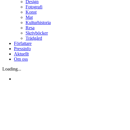
Design
Fotografi
Konst
Mat
Kulturhistoria
Resa
Skrivböcker
Trädgård
Författare
Pressinfo
Aktuellt
Om oss
Loading...