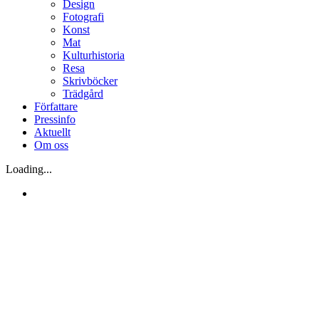
Design
Fotografi
Konst
Mat
Kulturhistoria
Resa
Skrivböcker
Trädgård
Författare
Pressinfo
Aktuellt
Om oss
Loading...