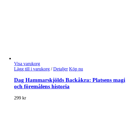
Visa varukorg
Lägg till i varukorg
/
Detaljer
Köp nu
Dag Hammarskjölds Backåkra: Platsens magi
och föremålens historia
299
kr