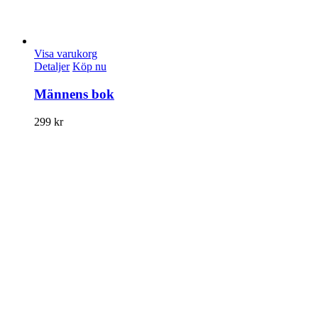
Visa varukorg
Detaljer
Köp nu
Männens bok
299
kr