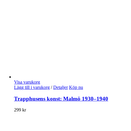
Visa varukorg
Lägg till i varukorg
/
Detaljer
Köp nu
Trapphusens konst: Malmö 1930–1940
299
kr