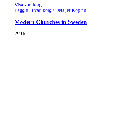
Visa varukorg
Lägg till i varukorg
/
Detaljer
Köp nu
Modern Churches in Sweden
299
kr