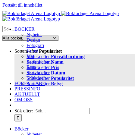
Fortsätt till innehållet
BÖCKER
Nyheter
Design
Fotografi
Konst
Sortera efter
Popularitet
Mat
Sortera efter
Förvald ordning
Kulturhistoria
Sortera efter
Namn
Resa
Sortera efter
Pris
Skrivböcker
Sortera efter
Datum
Trädgård
Sortera efter
Popularitet
FÖRFATTARE
Sortera efter
Betyg
PRESSINFO
AKTUELLT
OM OSS
Sök efter:
Böcker
Nyheter