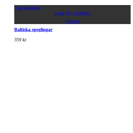
Visa varukorg
Lägg till i varukorg
Detaljer
Baltiska speglingar
359
kr