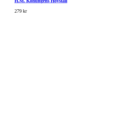
H.M. Konungens Hovstall
279
kr