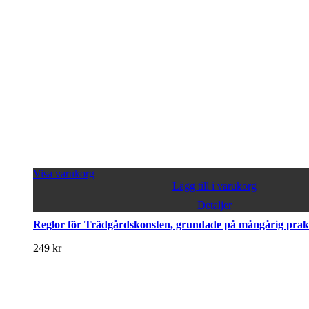
Visa varukorg
Lägg till i varukorg
Detaljer
Reglor för Trädgårdskonsten, grundade på mångårig prakt
249
kr