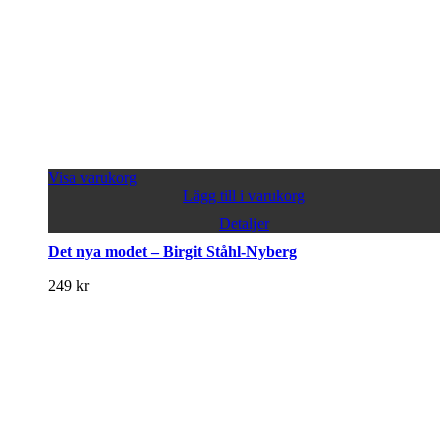
Visa varukorg
Lägg till i varukorg
Detaljer
Det nya modet – Birgit Ståhl-Nyberg
249
kr