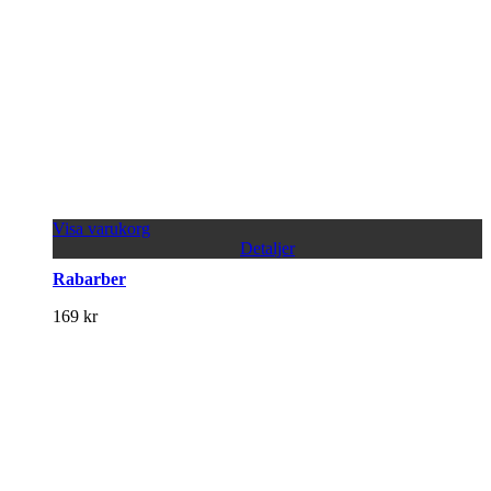
Visa varukorg
Detaljer
Rabarber
169
kr