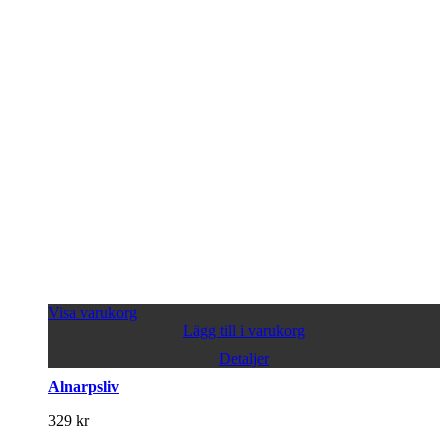
Visa varukorg
Lägg till i varukorg
Detaljer
Alnarpsliv
329
kr