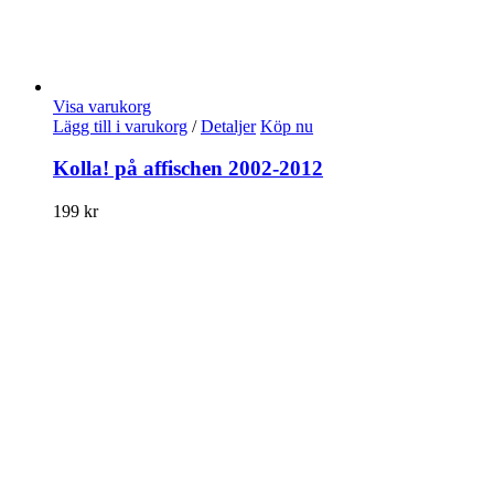
Visa varukorg
Lägg till i varukorg
/
Detaljer
Köp nu
Kolla! på affischen 2002-2012
199
kr