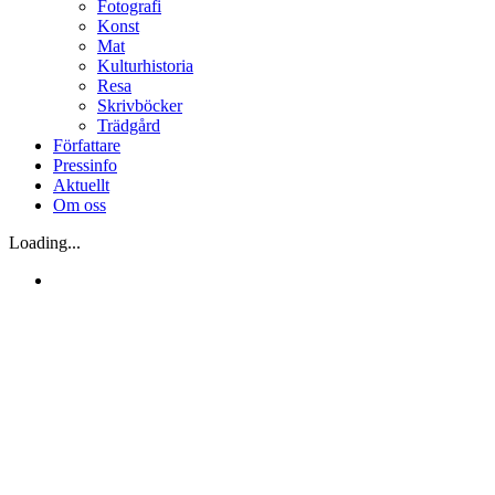
Fotografi
Konst
Mat
Kulturhistoria
Resa
Skrivböcker
Trädgård
Författare
Pressinfo
Aktuellt
Om oss
Loading...