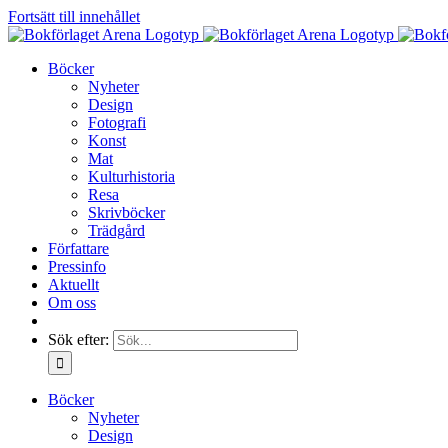
Fortsätt till innehållet
Böcker
Nyheter
Design
Fotografi
Konst
Mat
Kulturhistoria
Resa
Skrivböcker
Trädgård
Författare
Pressinfo
Aktuellt
Om oss
Sök efter:
Böcker
Nyheter
Design