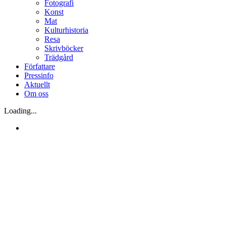
Fotografi
Konst
Mat
Kulturhistoria
Resa
Skrivböcker
Trädgård
Författare
Pressinfo
Aktuellt
Om oss
Loading...