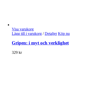
Visa varukorg
Lägg till i varukorg
/
Detaljer
Köp nu
Gripen: i myt och verklighet
329
kr