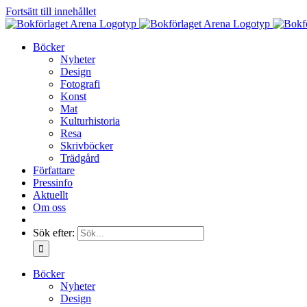
Fortsätt till innehållet
Böcker
Nyheter
Design
Fotografi
Konst
Mat
Kulturhistoria
Resa
Skrivböcker
Trädgård
Författare
Pressinfo
Aktuellt
Om oss
Sök efter:
Böcker
Nyheter
Design