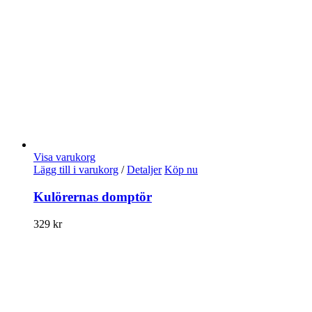
Visa varukorg
Lägg till i varukorg
/
Detaljer
Köp nu
Kulörernas domptör
329
kr