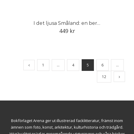
I det ljusa Småland: en berättelse om Smålands trädgård
449
kr
1
…
4
5
6
…
12
Bokförlaget Arena ger ut illustrerad facklitteratur, främst inom
ämnen som foto, konst, arkitektur, kulturhistoria och trädgård.
Hög kvalitet präglar genomgående utgivningen och våra böcker