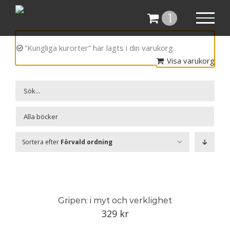
Fortsätt
1
till
innehållet
”Kungliga kurorter” har lagts i din varukorg.
Visa varukorg

Sortera efter
Förvald ordning
Gripen: i myt och verklighet
329
kr