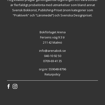
är flerfaldigt prisbelönta med utmärkelser som bland annat
Svensk Bokkonst, Publishing-Priset (inom kategorier som
”Praktverk” och ”Läromedel”) och Svenska Designpriset.
Bokförlaget Arena
Fersens väg 9 3 tr
211 42 Malmö
info@arenabok.se
040-10 92 50
0709-69 41 35
org.nr: 559048-8796
Returpolicy