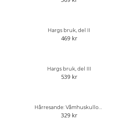
Hargs bruk, del II
469
kr
Hargs bruk, del III
539
kr
Hårresande: Våmhuskullornas hårsmycken och vandringar
329
kr