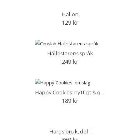
Hallon
129
kr
Hällristarens språk
249
kr
Happy Cookies: nyttigt & gott
189
kr
Hargs bruk, del I
369
kr