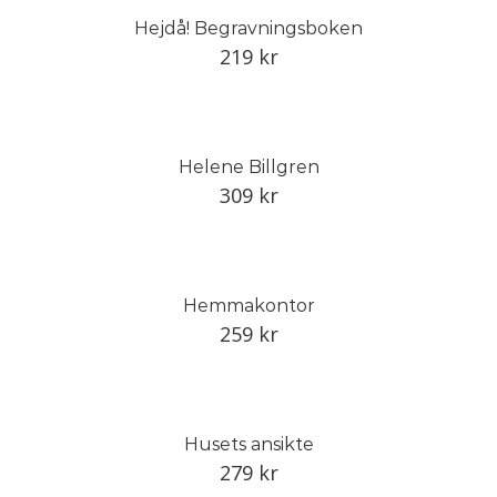
Hejdå! Begravningsboken
219
kr
Helene Billgren
309
kr
Hemmakontor
259
kr
Husets ansikte
279
kr