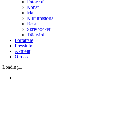
Fotografi
Konst
Mat
Kulturhistoria
Resa
Skrivböcker
Trädgård
Författare
Pressinfo
Aktuellt
Om oss
Loading...