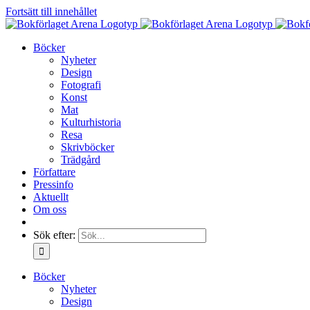
Fortsätt till innehållet
Böcker
Nyheter
Design
Fotografi
Konst
Mat
Kulturhistoria
Resa
Skrivböcker
Trädgård
Författare
Pressinfo
Aktuellt
Om oss
Sök efter:
Böcker
Nyheter
Design