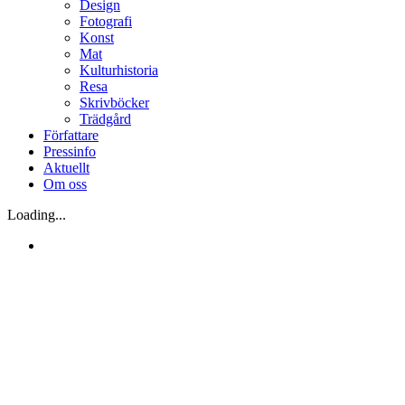
Design
Fotografi
Konst
Mat
Kulturhistoria
Resa
Skrivböcker
Trädgård
Författare
Pressinfo
Aktuellt
Om oss
Loading...