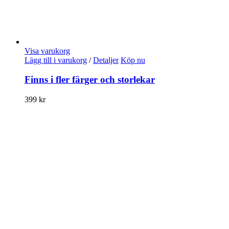
Visa varukorg
Lägg till i varukorg
/
Detaljer
Köp nu
Finns i fler färger och storlekar
399
kr