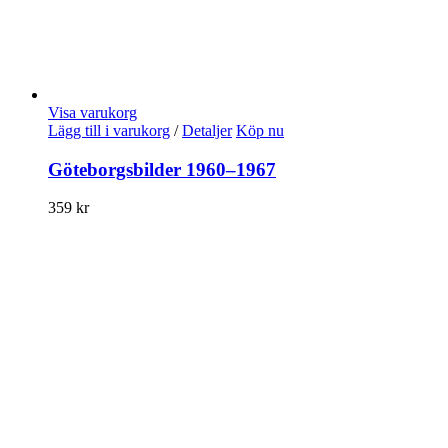
Visa varukorg
Lägg till i varukorg
/
Detaljer
Köp nu
Göteborgsbilder 1960–1967
359
kr