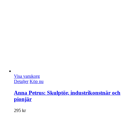
Visa varukorg
Detaljer
Köp nu
Anna Petrus: Skulptör, industrikonstnär och
pionjär
295
kr