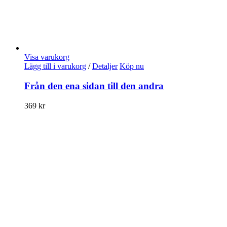
Visa varukorg
Lägg till i varukorg
/
Detaljer
Köp nu
Från den ena sidan till den andra
369
kr