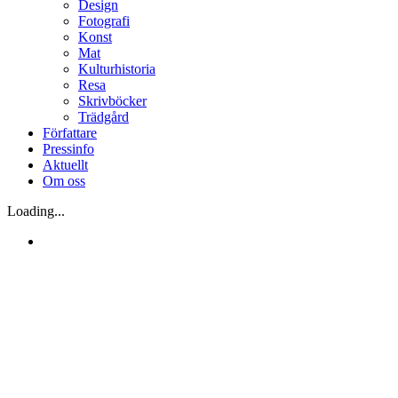
Design
Fotografi
Konst
Mat
Kulturhistoria
Resa
Skrivböcker
Trädgård
Författare
Pressinfo
Aktuellt
Om oss
Loading...