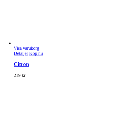
Visa varukorg
Detaljer
Köp nu
Citron
219
kr