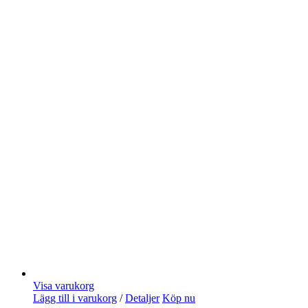
Visa varukorg
Lägg till i varukorg
/
Detaljer
Köp nu