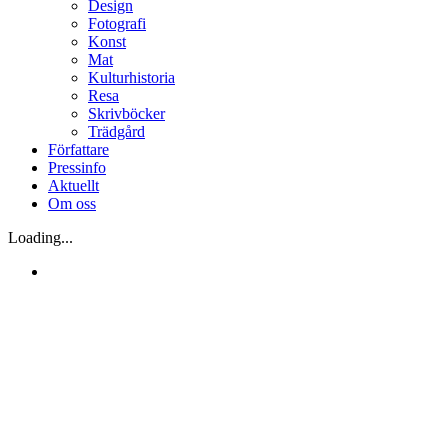
Design
Fotografi
Konst
Mat
Kulturhistoria
Resa
Skrivböcker
Trädgård
Författare
Pressinfo
Aktuellt
Om oss
Loading...