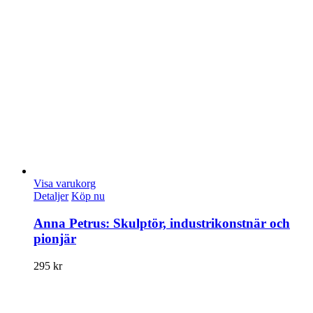
Visa varukorg
Detaljer
Köp nu
Anna Petrus: Skulptör, industrikonstnär och
pionjär
295
kr