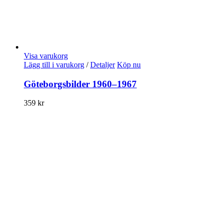
Visa varukorg
Lägg till i varukorg
/
Detaljer
Köp nu
Göteborgsbilder 1960–1967
359
kr