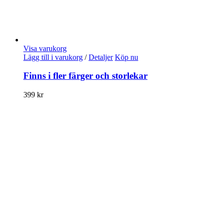
Visa varukorg
Lägg till i varukorg
/
Detaljer
Köp nu
Finns i fler färger och storlekar
399
kr