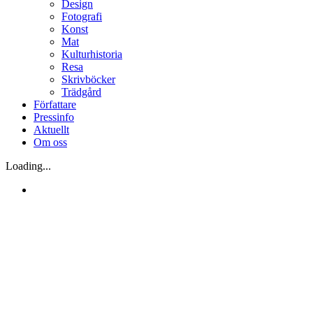
Design
Fotografi
Konst
Mat
Kulturhistoria
Resa
Skrivböcker
Trädgård
Författare
Pressinfo
Aktuellt
Om oss
Loading...