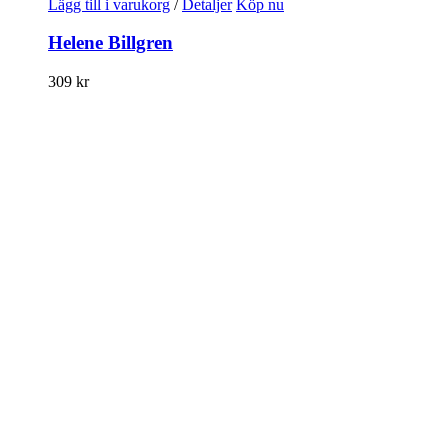
Lägg till i varukorg
/
Detaljer
Köp nu
Helene Billgren
309
kr