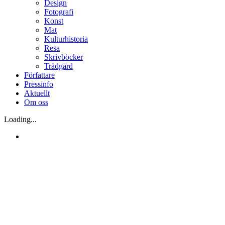
Design
Fotografi
Konst
Mat
Kulturhistoria
Resa
Skrivböcker
Trädgård
Författare
Pressinfo
Aktuellt
Om oss
Loading...