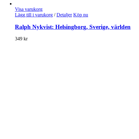
Visa varukorg
Lägg till i varukorg
/
Detaljer
Köp nu
Ralph Nykvist: Helsingborg, Sverige, världen
349
kr