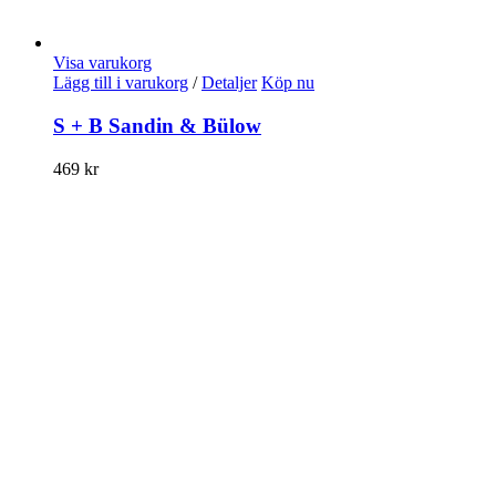
Visa varukorg
Lägg till i varukorg
/
Detaljer
Köp nu
S + B Sandin & Bülow
469
kr