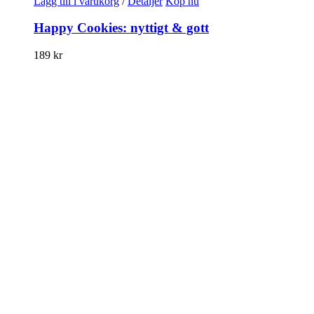
Lägg till i varukorg
/
Detaljer
Köp nu
Happy Cookies: nyttigt & gott
189
kr