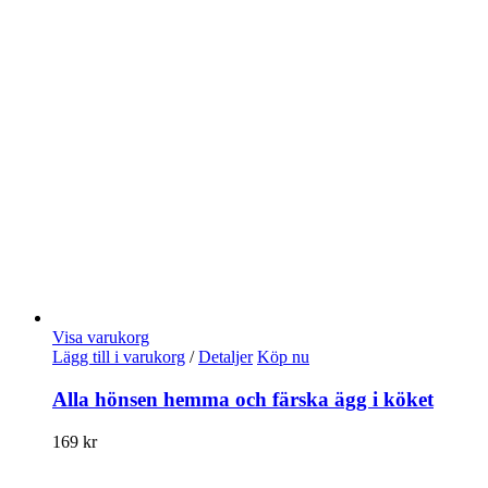
Visa varukorg
Lägg till i varukorg
/
Detaljer
Köp nu
Alla hönsen hemma och färska ägg i köket
169
kr