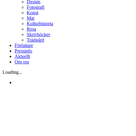
Design
Fotografi
Konst
Mat
Kulturhistoria
Resa
Skrivböcker
Trädgård
Författare
Pressinfo
Aktuellt
Om oss
Loading...