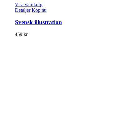
Visa varukorg
Detaljer
Köp nu
Svensk illustration
459
kr