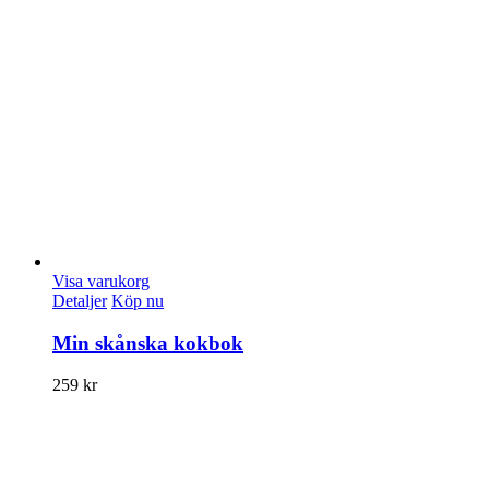
Visa varukorg
Detaljer
Köp nu
Min skånska kokbok
259
kr