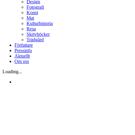
Design
Fotografi
Konst
Mat
Kulturhistoria
Resa
Skrivböcker
Trädgård
Författare
Pressinfo
Aktuellt
Om oss
Loading...