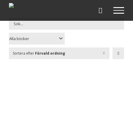
Fortsätt
till
innehållet
Sortera efter
Förvald ordning