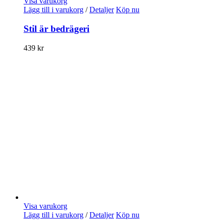
Visa varukorg
Lägg till i varukorg
/
Detaljer
Köp nu
Stil är bedrägeri
439
kr
Visa varukorg
Lägg till i varukorg
/
Detaljer
Köp nu