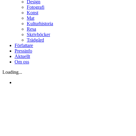
Design
Fotografi
Konst
Mat
Kulturhistoria
Resa
Skrivböcker
Trädgård
Författare
Pressinfo
Aktuellt
Om oss
Loading...